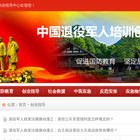
训创业指导中心欢迎您！
国防教育
创业指导
社会救援
中医应急
反恐安保
应急物
位置：
首页
> 创业指导
退役军人政策法规微动漫之：退役士兵安置报到是怎样规定的？
退役军人政策法规微动漫之：自主就业退役士兵就业政策有哪些？