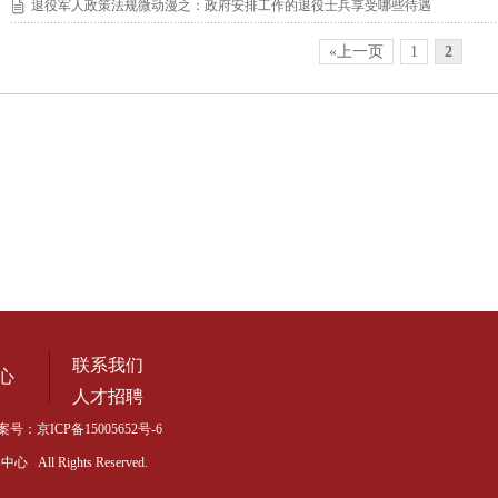
退役军人政策法规微动漫之：政府安排工作的退役士兵享受哪些待遇
«上一页
1
2
联系我们
中心
人才招聘
案号：
京ICP备15005652号-6
l Rights Reserved.